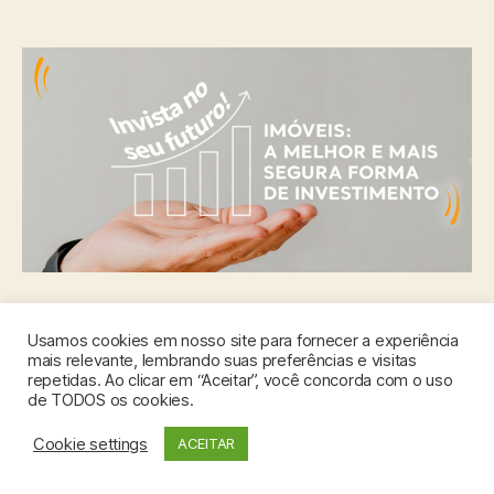
Atualmente, cada vez mais, passamos por um
Usamos cookies em nosso site para fornecer a experiência
mais relevante, lembrando suas preferências e visitas
mundo de incertezas. Dúvidas diversas chegam
repetidas. Ao clicar em “Aceitar”, você concorda com o uso
a cada instante. São pergunta que normalmente
de TODOS os cookies.
nos fazemos em relação a um futuro que parece
Precisa de ajuda?
Cookie settings
ACEITAR
incerto e desafiador. E uma delas, entretanto, é
a questão de onde e como investir nossos