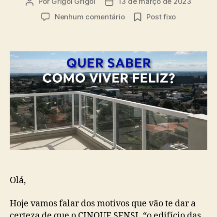
Por
Grigol Grigol
13 de março de 2023
Nenhum comentário
Post fixo
Olá,
Hoje vamos falar dos motivos que vão te dar a
certeza de que o CINQUE SENSI, “o edifício das