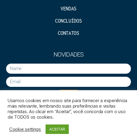
VENDAS
CONCLUÍDOS
CONTATOS
NOVIDADES
ENVIAR
Usamos cookies em nosso site para fornecer a experiência
mais relevante, lembrando suas preferências e visitas
repetidas. Ao clicar em “Aceitar”, você concorda com o uso
de TODOS os cookies.
Cookie settings
ACEITAR
Grigol Incorporadora –
Laymark.com.br