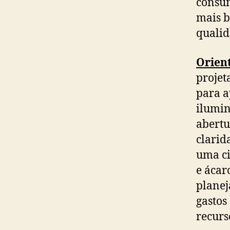
consum
mais b
qualid
Orient
projet
para a
ilumin
abertu
clarid
uma ci
e ácar
planej
gastos
recurs