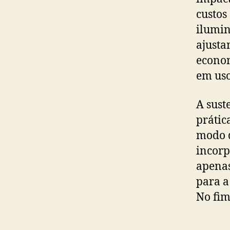
custos
ilumin
ajusta
econom
em uso
A sust
prátic
modo d
incorp
apenas
para a
No fim
Venha