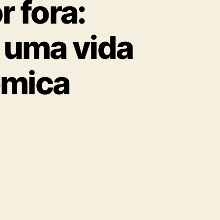
r fora:
 uma vida
ômica