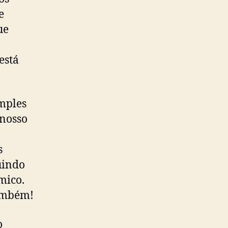
e
ue
está
imples
 nosso
s
uindo
mico.
também!
o