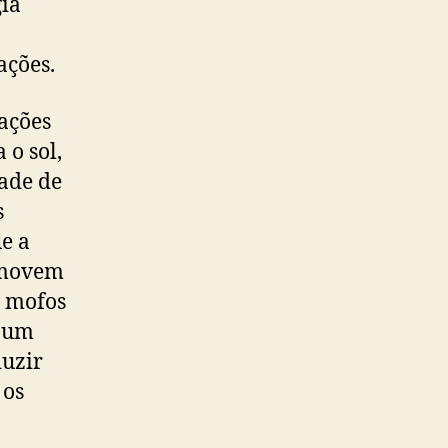
gia
ações.
cações
 o sol,
dade de
s
e a
omovem
r mofos
e um
duzir
 os