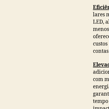
Eficiê
lares 
LED, a
menos
oferec
custos
contas
Eleva
adicio
com mo
energi
garant
tempo 
impact