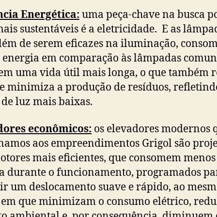
ncia Energética:
uma peça-chave na busca p
mais sustentáveis é a eletricidade. E as lâmpa
lém de serem eficazes na iluminação, cons
 energia em comparação às lâmpadas comun
em uma vida útil mais longa, o que também 
 e minimiza a produção de resíduos, refletin
 de luz mais baixas.
dores econômicos:
os elevadores modernos 
namos aos empreendimentos Grigol são proj
tores mais eficientes, que consomem menos
a durante o funcionamento, programados pa
ir um deslocamento suave e rápido, ao mes
em que minimizam o consumo elétrico, red
o ambiental e, por consequência, diminuem 