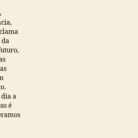
A
cia,
 clama
 da
uturo,
as
nas
ém
o.
 dia a
so é
geramos