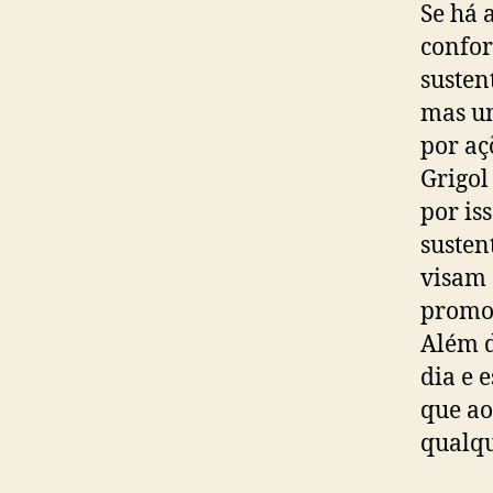
Se há 
confor
susten
mas u
por aç
Grigol
por is
susten
visam 
promov
Além d
dia e 
que ao
qualqu