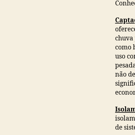
Conheç
Capta
oferec
chuva 
como b
uso co
pesada
não de
signif
econom
Isola
isolam
de sis