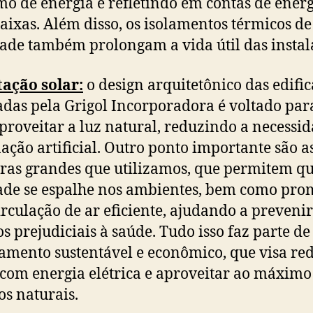
o de energia e refletindo em contas de ener
aixas. Além disso, os isolamentos térmicos de
ade também prolongam a vida útil das instal
ação solar:
o design arquitetônico das edifi
adas pela Grigol Incorporadora é voltado para
proveitar a luz natural, reduzindo a necessi
ação artificial. Outro ponto importante são a
ras grandes que utilizamos, que permitem qu
ade se espalhe nos ambientes, bem como pr
rculação de ar eficiente, ajudando a preveni
os prejudiciais à saúde. Tudo isso faz parte d
amento sustentável e econômico, que visa re
 com energia elétrica e aproveitar ao máximo
os naturais.