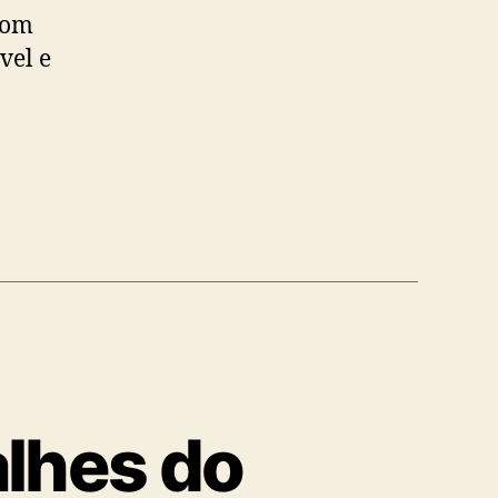
com
vel e
lhes do