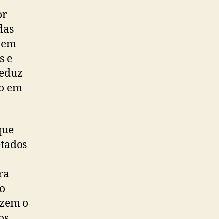
or
das
omem
s e
reduz
do em
que
etados
ra
mo
uzem o
os