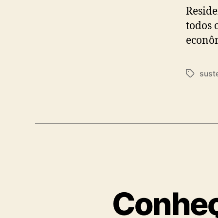
Reside
todos 
econôm
sust
Conheç