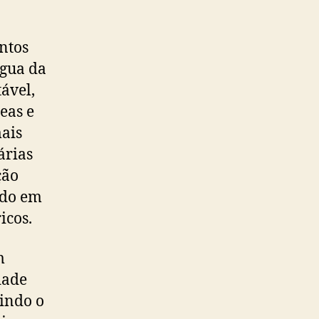
ntos
água da
ável,
eas e
ais
árias
ção
ndo em
icos.
m
dade
indo o